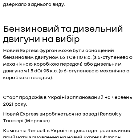
дзеркало заднього виду.
Бензиновий та дизельний
двигуни на вибір
Новий Express фургон може бути оснащений
бензиновим двигуном 1.6 TCe 110 к.с. (з 5-ступеневою
механічною коробкою передач) або дизельним
двигуном 1.5 dCi 95 к.с. (з 6-ступеневою механічною
коробкою передач).
Старт продажів в Україні запланований на червень
2021 року.
Новий Express виробляється на заводі Renault у
Танжері (Марокко).
Компанія Renault в Україні відсьогодні розпочинає
приймати замовлення на новий Express фургон.