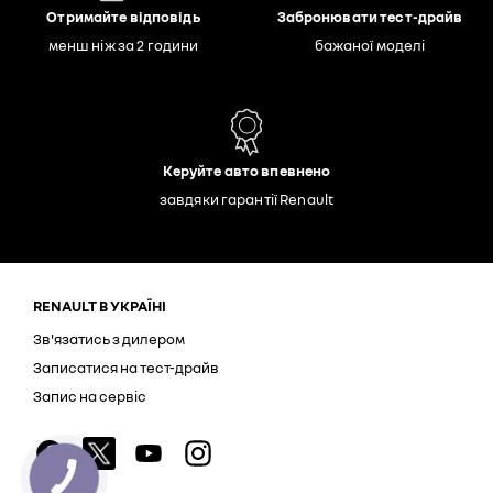
Отримайте відповідь
Забронювати тест-драйв
менш ніж за 2 години
бажаної моделі
Керуйте авто впевнено
завдяки гарантії Renault
RENAULT В УКРАЇНІ
Зв'язатись з дилером
Записатися на тест-драйв
Запис на сервіс