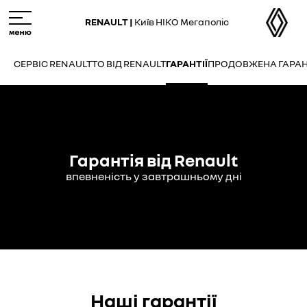
Skip
M
to
e
RENAULT |
Київ НІКО Мегаполіс
main
n
content
u
СЕРВІС RENAULT
ТО ВІД RENAULT
ГАРАНТІЇ
ПРОДОВЖЕНА ГАРАН
Гарантія від Renault
впевненість у завтрашньому дні
Наші гарантії