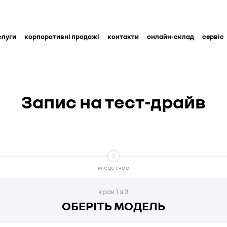
слуги
корпоративні продажі
контакти
онлайн-склад
cервіс
Запис на тест-драйв