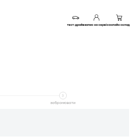
тест-драйв
запис на сервіс
онлайн склад